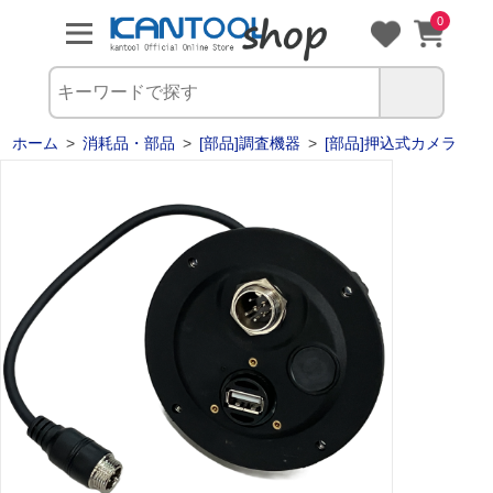
0
ホーム
>
消耗品・部品
>
[部品]調査機器
>
[部品]押込式カメラ