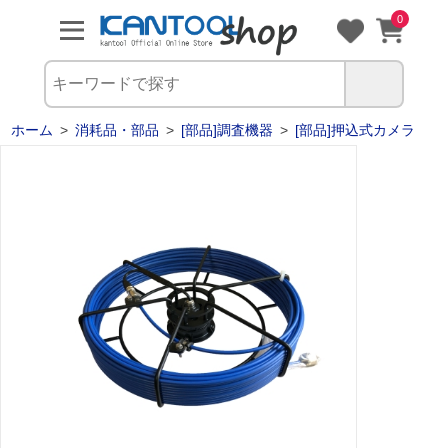
0
ホーム
>
消耗品・部品
>
[部品]調査機器
>
[部品]押込式カメラ