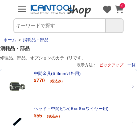
0
ホーム
>
消耗品・部品
消耗品・部品
修理品、部品、オプションのカテゴリです。
表示方法：
ピックアップ
一覧
中間金具(6-8mmﾜｲﾔｰ用)
770
¥
（税込み）
ヘッド・中間ピン( 6㎜ 8㎜ワイヤー用)
55
¥
（税込み）