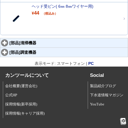
ヘッド受ピン( 6㎜ 8㎜ワイヤー用)
44
¥
（税込み）
[部品]清掃機器
[部品]調査機器
表示モード: スマートフォン |
PC
カンツールについて
Social
会社概要(運営会社)
製品紹介ブログ
公式HP
下水道情報マガジン
採用情報(新卒採用)
YouTube
採用情報(キャリア採用)