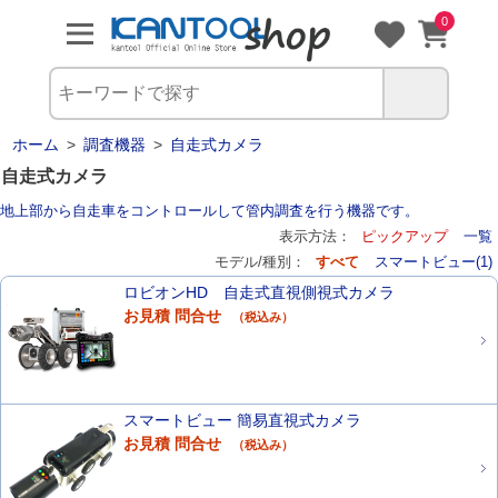
0
ホーム
>
調査機器
>
自走式カメラ
自走式カメラ
地上部から自走車をコントロールして管内調査を行う機器です。
表示方法：
ピックアップ
一覧
モデル/種別：
すべて
スマートビュー(1)
ロビオンHD 自走式直視側視式カメラ
お見積 問合せ
（税込み）
スマートビュー 簡易直視式カメラ
お見積 問合せ
（税込み）