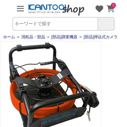
0
ホーム
>
消耗品・部品
>
[部品]調査機器
>
[部品]押込式カメラ