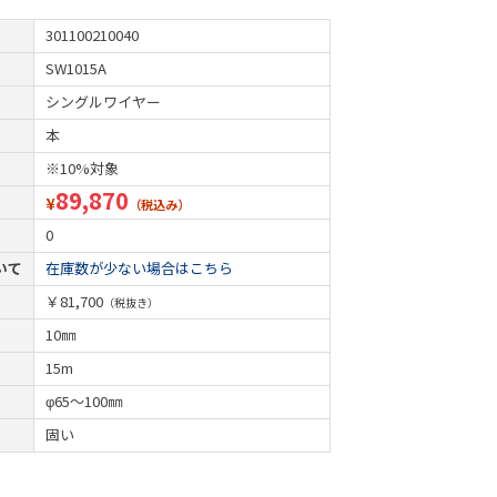
301100210040
SW1015A
シングルワイヤー
本
※10%対象
89,870
¥
（税込み）
0
いて
在庫数が少ない場合はこちら
￥81,700
（税抜き）
10㎜
15m
φ65～100㎜
固い