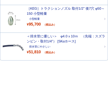
［KEG］トラクションノズル 取付1/2" 後7穴 φ50～
150 小型軽量
小型軽量
95,700
¥
（税込み）
＜排水管に優しい＞ φ4.0ｘ10ｍ （先端：スズラ
ンピン・取付1/4"） [SKαホース]
排水管にやさしい
51,810
¥
（税込み）