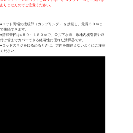
ありませんのでご注意ください。
●ロッド両端の接続部（カップリング） を接続し、最長３０ｍま
で接続できます。
●清掃管径はφ５０～１５０㎜で、公共下水道、敷地内横引管や取
付け管までカバーできる経済性に優れた清掃器です。
●ロッドのネジをゆるめるときは、方向を間違えないようにご注意
ください。