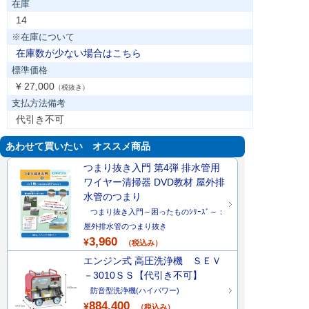
在庫
14
※在庫について
在庫数が少ない場合はこちら
標準価格
¥ 27,000
（税抜き）
支払方法備考
代引き不可
あわせて買いたい オススメ商品
つまり抜き入門 第4弾 排水管用
ワイヤー清掃器 DVD教材 屋外排
水管のつまり
つまり抜き入門～困ったものｼﾘｰｽﾞ～：
屋外排水管のつまり抜き
3,960
¥
（税込み）
エンジン式 高圧洗浄機 ＳＥＶ
－3010ＳＳ【代引き不可】
防音型洗浄機(ハイパワー)
884,400
¥
（税込み）