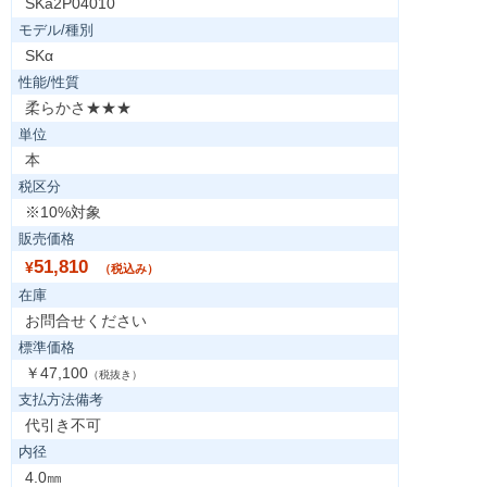
SKa2P04010
モデル/種別
SKα
性能/性質
柔らかさ★★★
単位
本
税区分
※10%対象
販売価格
51,810
¥
（税込み）
在庫
お問合せください
標準価格
￥47,100
（税抜き）
支払方法備考
代引き不可
内径
4.0㎜