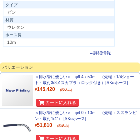
タイプ
ピン
材質
ウレタン
ホース長
10m
→詳細情報
バリエーション
＜排水管に優しい＞ φ6.4ｘ50ｍ （先端：1/4ショー
ト・取付3/8メスカプラ（ロック付き）[SKαホース]
145,420
¥
（税込み）
＜排水管に優しい＞ φ4.0ｘ10ｍ （先端：スズランピ
ン・取付1/4"） [SKαホース]
51,810
¥
（税込み）