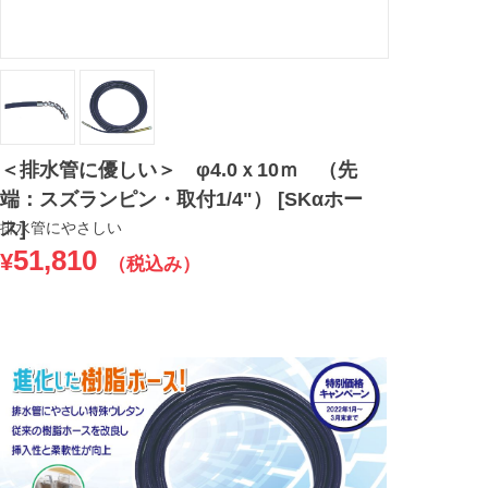
＜排水管に優しい＞ φ4.0ｘ10ｍ （先
端：スズランピン・取付1/4"） [SKαホー
ス]
排水管にやさしい
51,810
¥
（税込み）