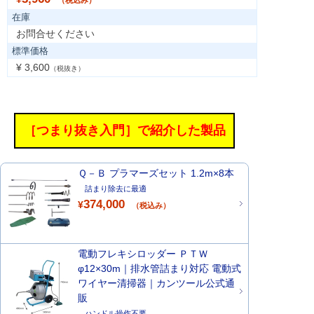
（税込み）
在庫
お問合せください
標準価格
¥ 3,600
（税抜き）
［つまり抜き入門］で紹介した製品
Ｑ－Ｂ プラマーズセット 1.2m×8本
詰まり除去に最適
374,000
¥
（税込み）
電動フレキシロッダー ＰＴＷ
φ12×30m｜排水管詰まり対応 電動式
ワイヤー清掃器｜カンツール公式通
販
ハンドル操作不要