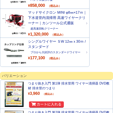
858,000
¥
（税込み）
マッドサイクロン MINI φ8㎜×17ｍ｜
下水道管内清掃用 高速ワイヤークリ
ーナー｜カンツール公式通販
超高速回転クリーナー
1,320,000
¥
（税込み）
シングルワイヤー ＳW 12㎜ｘ30ｍ /
スタンダード
プロから大好評のスタンダードワイヤー
177,100
¥
（税込み）
バリエーション
つまり抜き入門 第1弾 排水管用 ワイヤー清掃器 DVD教
材 排水管のつまり
3,960
¥
（税込み）
つまり抜き入門 第2弾 排水管用 ワイヤー清掃器 DVD教