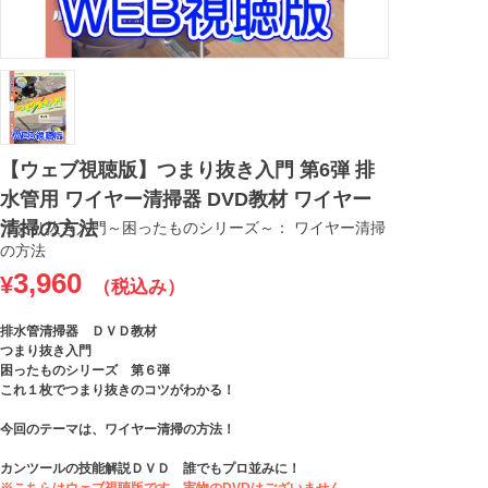
【ウェブ視聴版】つまり抜き入門 第6弾 排
水管用 ワイヤー清掃器 DVD教材 ワイヤー
清掃の方法
つまり抜き入門～困ったものシリーズ～： ワイヤー清掃
の方法
3,960
¥
（税込み）
排水管清掃器 ＤＶＤ教材
つまり抜き入門
困ったものシリーズ 第６弾
これ１枚でつまり抜きのコツがわかる！
今回のテーマは、ワイヤー清掃の方法！
カンツールの技能解説ＤＶＤ 誰でもプロ並みに！