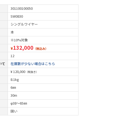
301100100050
SW0830
シングルワイヤー
本
※10%対象
132,000
¥
（税込み）
12
いて
在庫数が少ない場合はこちら
¥ 120,000
（税抜き）
8.1kg
6㎜
30m
φ38～65㎜
固い