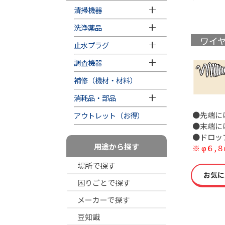
清掃機器
洗浄薬品
ワイ
止水プラグ
調査機器
補修（機材・材料）
消耗品・部品
●先端に
アウトレット（お得）
●末端に
●ドロッ
用途から探す
※ φ６
場所で探す
お気に
困りごとで探す
メーカーで探す
豆知識