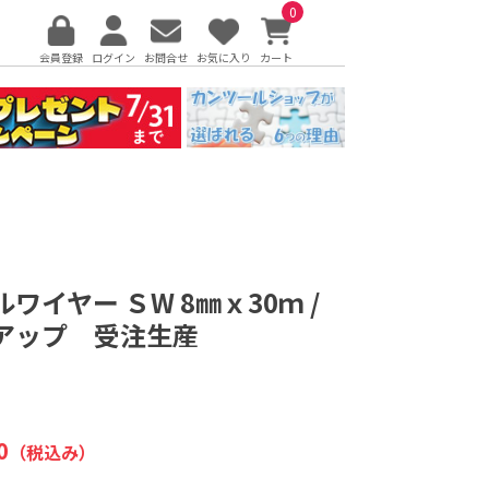
0
会員登録
ログイン
お問合せ
お気に入り
カート
ワイヤー ＳW 8㎜ｘ30ｍ /
アップ 受注生産
0
（税込み）