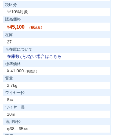
税区分
※10%対象
販売価格
45,100
¥
（税込み）
在庫
27
※在庫について
在庫数が少ない場合はこちら
標準価格
¥ 41,000
（税抜き）
質量
2.7kg
ワイヤー径
8㎜
ワイヤー長
10m
適用管径
φ38～65㎜