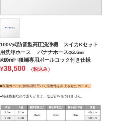
100V式防音型高圧洗浄機 スイカKセット
用洗浄ホース バナナホースφ3.6㎜
×10m 後端専用ボールコック付き仕様
抜群の滑り性能
38,500
¥
（税込み）
■表面カバーに特殊樹脂用いて推進性を向上させたホース。
●特殊樹脂なので滑りが良く、塩ビ管を傷つけません。