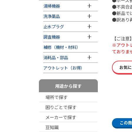
●ホース長
清掃機器
●不具合
●新品で
洗浄薬品
●訳あり
止水プラグ
調査機器
【ご注意
※アウト
補修（機材・材料）
ておりま
消耗品・部品
お気に
アウトレット（お得）
用途から探す
場所で探す
困りごとで探す
メーカーで探す
この商
豆知識