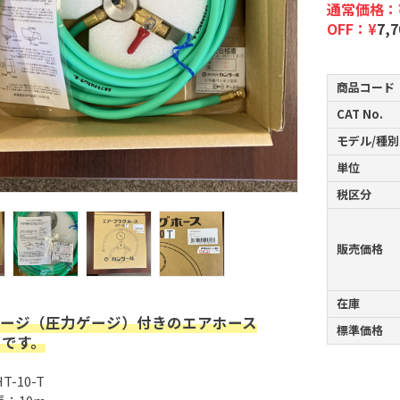
通常価格：
OFF：¥
7,7
商品コード
CAT No.
モデル/種別
単位
税区分
販売価格
在庫
ージ（圧力ゲージ）付きのエアホース
標準価格
）です。
-10-T