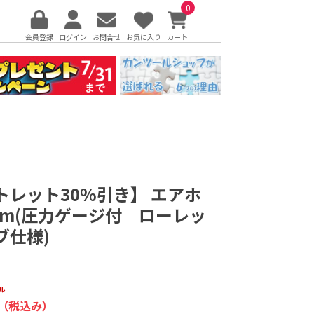
0
会員登録
ログイン
お問合せ
お気に入り
カート
トレット30%引き】 エアホ
10m(圧力ゲージ付 ローレッ
ブ仕様)
ル
（税込み）