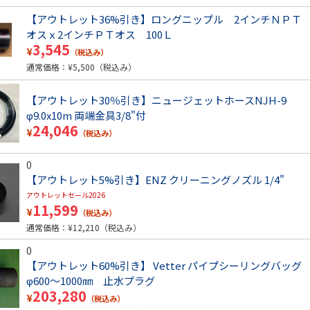
【アウトレット36%引き】ロングニップル 2インチＮＰＴ
オスｘ2インチＰＴオス 100Ｌ
3,545
¥
（税込み）
通常価格：¥
5,500
（税込み）
【アウトレット30％引き】ニュージェットホースNJH-9
φ9.0x10m 両端金具3/8"付
24,046
¥
（税込み）
0
【アウトレット5%引き】ENZ クリーニングノズル 1/4"
アウトレットセール2026
11,599
¥
（税込み）
通常価格：¥
12,210
（税込み）
0
【アウトレット60%引き】 Vetter パイプシーリングバッグ
φ600～1000㎜ 止水プラグ
203,280
¥
（税込み）