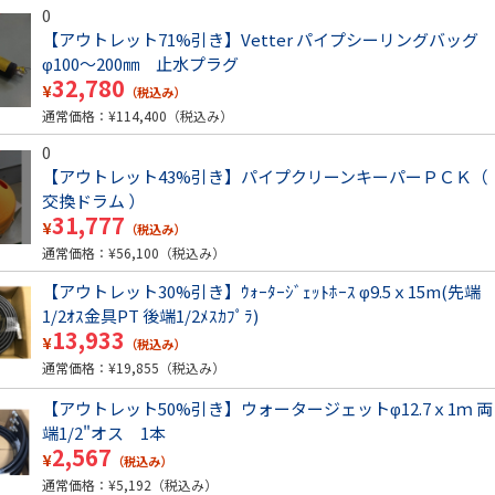
0
【アウトレット71%引き】Vetter パイプシーリングバッグ
φ100～200㎜ 止水プラグ
32,780
¥
（税込み）
通常価格：¥
114,400
（税込み）
0
【アウトレット43%引き】パイプクリーンキーパーＰＣＫ（
交換ドラム ）
31,777
¥
（税込み）
通常価格：¥
56,100
（税込み）
【アウトレット30%引き】ｳｫｰﾀｰｼﾞｪｯﾄﾎｰｽ φ9.5ｘ15m(先端
1/2ｵｽ金具PT 後端1/2ﾒｽｶﾌﾟﾗ)
13,933
¥
（税込み）
通常価格：¥
19,855
（税込み）
【アウトレット50%引き】ウォータージェットφ12.7ｘ1ｍ 両
端1/2"オス 1本
2,567
¥
（税込み）
通常価格：¥
5,192
（税込み）