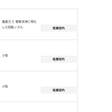
推進力 と 管壁洗浄に特化
した回転ノズル
小型
小型