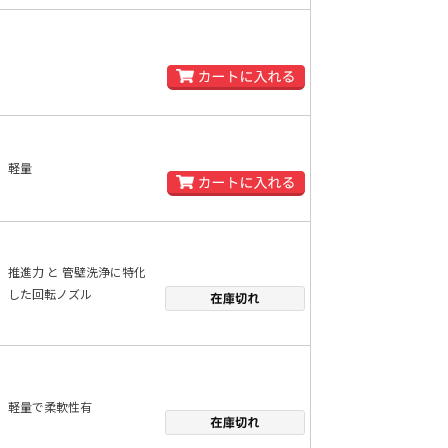
軽量
推進力 と 管壁洗浄に特化
した回転ノズル
軽量で柔軟性有