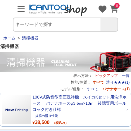
0
ホーム
>
清掃機器
清掃機器
表示方法：
ピックアップ
一覧
性能/性質：
すべて
滑り★★★(1)
モデル/種別：
すべて
バナナホース(1)
100V式防音型高圧洗浄機 スイカKセット用洗浄ホ
ース バナナホースφ3.6㎜×10m 後端専用ボール
コック付き仕様
抜群の滑り性能
38,500
¥
（税込み）