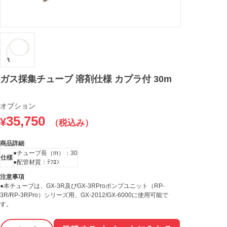
ガス採集チューブ 溶剤仕様 カプラ付 30m
オプション
35,750
¥
（税込み）
商品詳細
●チューブ長（m）：30
仕様
●配管材質：ﾃﾌﾛﾝ
注意事項
●本チューブは、GX-3R及びGX-3RProポンプユニット（RP-
3R/RP-3RPro）シリーズ用、GX-2012/GX-6000に使用可能で
す。