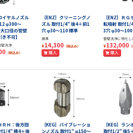
］ロイヤルノズル
［ENZ］クリーニングノ
［ENZ］ＲＧ
12 φ300～
ズル 取付1/4" 後4＋前1
転噴射 取付1/
 中大口径の管壁
穴 φ30～110 標準
3穴 φ30～10
引き不可】
標準
管壁洗浄に特化し
14,300
132,000
管壁洗浄
¥
¥
（税込み）
（
00
（税込み）
］ＨＲＨ：後方回
［KEG］バイブレーショ
［KEG］ラン
1/4" 横4＋後
ンノズル 取付1" φ150～
取付1/2" 後5