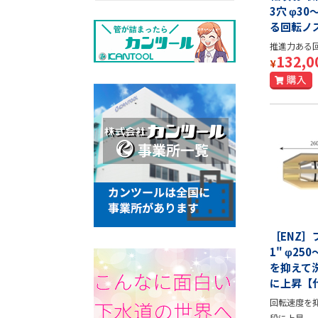
3穴 φ30
る回転ノ
推進力ある
132,0
¥
［ENZ］
1" φ25
を抑えて
に上昇【
回転速度を
段に上昇