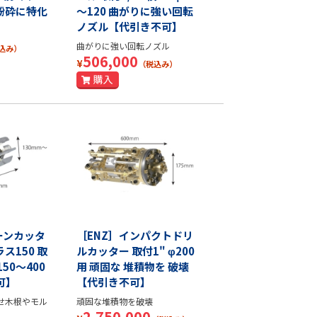
や粉砕に特化
～120 曲がりに強い回転
ノズル【代引き不可】
曲がりに強い回転ノズル
込み）
506,000
¥
（税込み）
ーンカッタ
［ENZ］インパクトドリ
ス150 取
ルカッター 取付1" φ200
150～400
用 頑固な 堆積物を 破壊
可】
【代引き不可】
せ木根やモル
頑固な堆積物を破壊
2,750,000