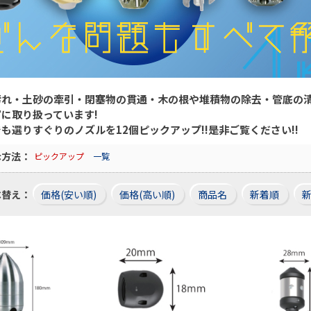
汚れ・土砂の牽引・閉塞物の貫通・木の根や堆積物の除去・管底の
に取り扱っています!
も選りすぐりのノズルを12個ピックアップ!!是非ご覧ください!!
示方法：
ピックアップ
一覧
べ替え：
価格(安い順)
価格(高い順)
商品名
新着順