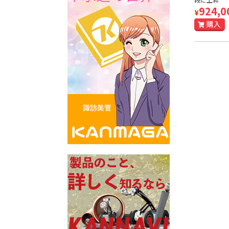
924,0
¥