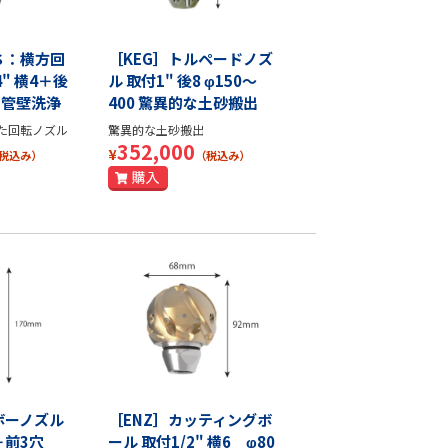
Ｓ：横方回
［KEG］トルペードノズ
4" 横4＋後
ル 取付1" 後8 φ150～
0 管壁洗浄
400 驚異的な土砂搬出
た回転ノズル
驚異的な土砂搬出
352,000
¥
税込み）
（税込み）
ボーノズル
［ENZ］カッティングボ
＋前3穴
ール 取付1/2" 横6 φ80