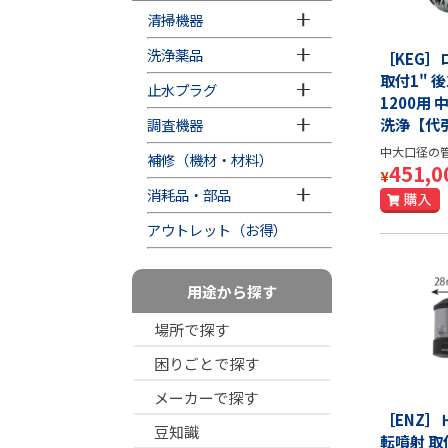
清掃機器
洗浄薬品
［KEG
取付1" 後
止水プラグ
1200用
調査機器
洗浄【代
中大口径の
補修（機材・材料）
451,0
¥
消耗品・部品
アウトレット（お得）
用途から探す
場所で探す
困りごとで探す
メーカーで探す
［ENZ
豆知識
転噴射 取付