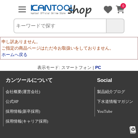
0
申し訳ありません。
ご指定の商品ページはただ今お取扱いをしておりません。
ホームへ戻る
表示モード: スマートフォン |
PC
カンツールについて
Social
会社概要(運営会社)
製品紹介ブログ
公式HP
下水道情報マガジン
採用情報(新卒採用)
YouTube
採用情報(キャリア採用)